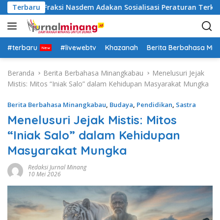
L
rovinsi Fraksi Nasdem Adakan Sosialisasi Peraturan Terkait P
Terbaru
a
n
g
s
#terbaru
#livewebtv
Khazanah
Berita Berbahasa Mi
u
n
Beranda
Berita Berbahasa Minangkabau
Menelusuri Jejak
g
Mistis: Mitos “Iniak Salo” dalam Kehidupan Masyarakat Mungka
k
e
Berita Berbahasa Minangkabau
,
Budaya
,
Pendidikan
,
Sastra
k
Menelusuri Jejak Mistis: Mitos
o
“Iniak Salo” dalam Kehidupan
n
t
Masyarakat Mungka
e
n
Redaksi Jurnal Minang
10 Mei 2026