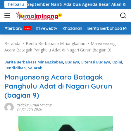
L
Insya Allah September Nanti Ada Dua Agenda Besar Akan Kita L
Terbaru
a
n
g
s
#terbaru
#livewebtv
Khazanah
Berita Berbahasa Mi
u
n
Beranda
Berita Berbahasa Minangkabau
Manyonsong
g
Acara Batagak Panghulu Adat di Nagari Gurun (bagian 9)
k
e
Berita Berbahasa Minangkabau
,
Budaya
,
Literasi Budaya
,
Opini
,
k
Pendidikan
,
Sejarah
o
Manyonsong Acara Batagak
n
Panghulu Adat di Nagari Gurun
t
e
(bagian 9)
n
Redaksi Jurnal Minang
27 Januari 2026