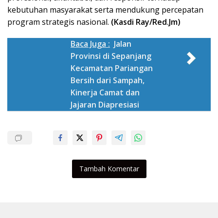
kebutuhan masyarakat serta mendukung percepatan
program strategis nasional.
(Kasdi Ray/Red.Jm)
Baca Juga :
Jalan
Provinsi di Sepanjang
Kecamatan Pariangan
Bersih dari Sampah,
Kinerja Camat dan
Jajaran Diapresiasi
Tambah Komentar