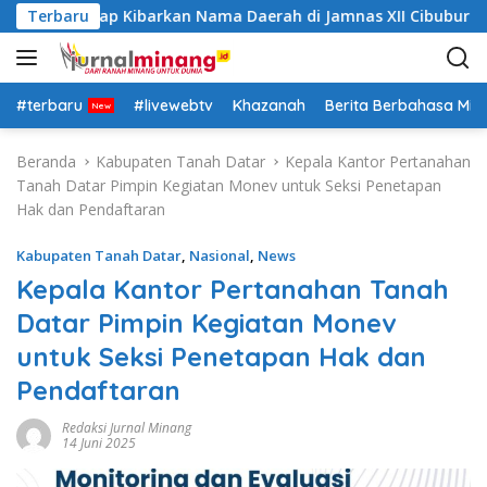
L
 Datar Siap Kibarkan Nama Daerah di Jamnas XII Cibubur
Terbaru
a
n
g
s
#terbaru
#livewebtv
Khazanah
Berita Berbahasa Mi
u
n
Beranda
Kabupaten Tanah Datar
Kepala Kantor Pertanahan
g
Tanah Datar Pimpin Kegiatan Monev untuk Seksi Penetapan
k
Hak dan Pendaftaran
e
k
Kabupaten Tanah Datar
,
Nasional
,
News
o
Kepala Kantor Pertanahan Tanah
n
Datar Pimpin Kegiatan Monev
t
e
untuk Seksi Penetapan Hak dan
n
Pendaftaran
Redaksi Jurnal Minang
14 Juni 2025