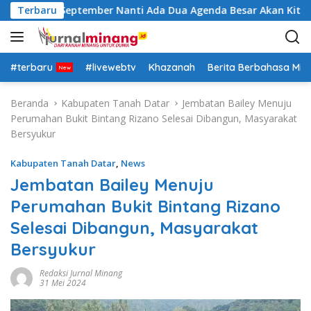
L
nsya Allah September Nanti Ada Dua Agenda Besar Akan Kita La
Terbaru
a
n
g
s
#terbaru
#livewebtv
Khazanah
Berita Berbahasa Mi
u
n
Beranda
Kabupaten Tanah Datar
Jembatan Bailey Menuju
g
Perumahan Bukit Bintang Rizano Selesai Dibangun, Masyarakat
k
Bersyukur
e
k
Kabupaten Tanah Datar
,
News
o
Jembatan Bailey Menuju
n
Perumahan Bukit Bintang Rizano
t
e
Selesai Dibangun, Masyarakat
n
Bersyukur
Redaksi Jurnal Minang
31 Mei 2024