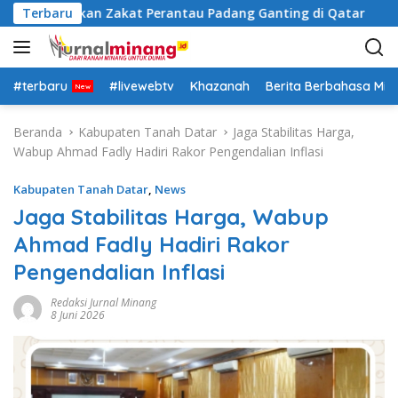
L
ntu Salurkan Zakat Perantau Padang Ganting di Qatar
Terbaru
a
n
g
s
#terbaru
#livewebtv
Khazanah
Berita Berbahasa Mi
u
n
Beranda
Kabupaten Tanah Datar
Jaga Stabilitas Harga,
g
Wabup Ahmad Fadly Hadiri Rakor Pengendalian Inflasi
k
e
Kabupaten Tanah Datar
,
News
k
Jaga Stabilitas Harga, Wabup
o
Ahmad Fadly Hadiri Rakor
n
t
Pengendalian Inflasi
e
n
Redaksi Jurnal Minang
8 Juni 2026