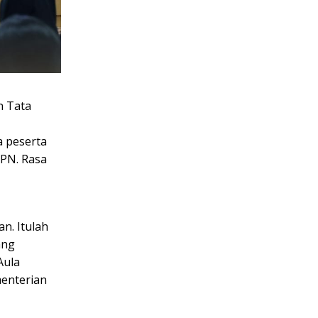
n Tata
,
 peserta
BPN. Rasa
an. Itulah
ang
Aula
enterian