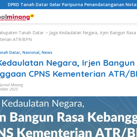
PRD Tanah Datar Gelar Paripurna Penandatanganan Nota Per
abupaten Tanah Datar
Jaga Kedaulatan Negara, Irjen Bangun Ras
terian ATR/BPN
anah Datar
,
Nasional
,
News
Kedaulatan Negara, Irjen Bangun
ggaan CPNS Kementerian ATR/B
 Jurnal Minang
ember 2025