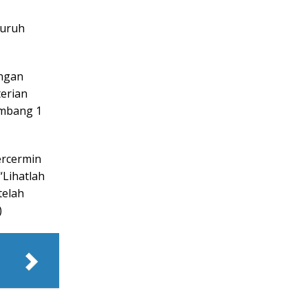
luruh
angan
erian
ombang 1
ercermin
“Lihatlah
telah
)