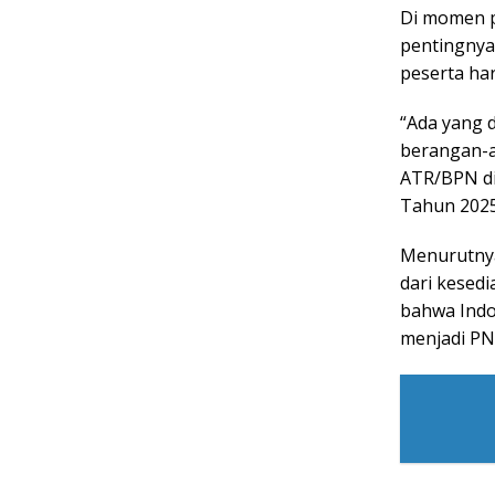
Di momen p
pentingnya
peserta har
“Ada yang d
berangan-a
ATR/BPN di
Tahun 2025
Menurutnya
dari kesed
bahwa Indon
menjadi PNS