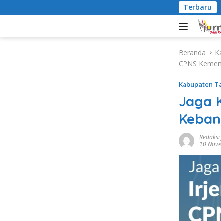
L
Terbaru
D
a
n
g
s
Beranda
K
u
CPNS Kemen
n
g
Kabupaten T
k
Jaga 
e
k
Keban
o
n
Redaksi
10 Nov
t
e
n