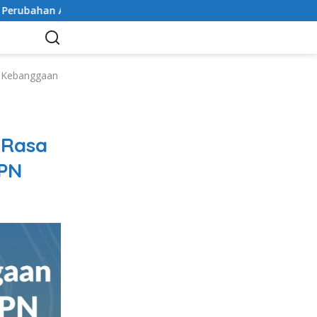
ubahan Anggaran
Peringati HUT ke-81 Kemerdekaan RI, P
a Kebanggaan
 Rasa
PN