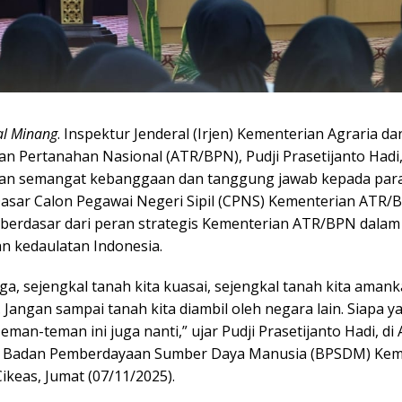
al Minang
. Inspektur Jenderal (Irjen) Kementerian Agraria da
n Pertanahan Nasional (ATR/BPN), Pudji Prasetijanto Hadi
n semangat kebanggaan dan tanggung jawab kepada para
Dasar Calon Pegawai Negeri Sipil (CPNS) Kementerian ATR/
 berdasar dari peran strategis Kementerian ATR/BPN dalam
 kedaulatan Indonesia.
ga, sejengkal tanah kita kuasai, sejengkal tanah kita amank
 Jangan sampai tanah kita diambil oleh negara lain. Siapa y
man-teman ini juga nanti,” ujar Pudji Prasetijanto Hadi, di 
, Badan Pemberdayaan Sumber Daya Manusia (BPSDM) Kem
keas, Jumat (07/11/2025).