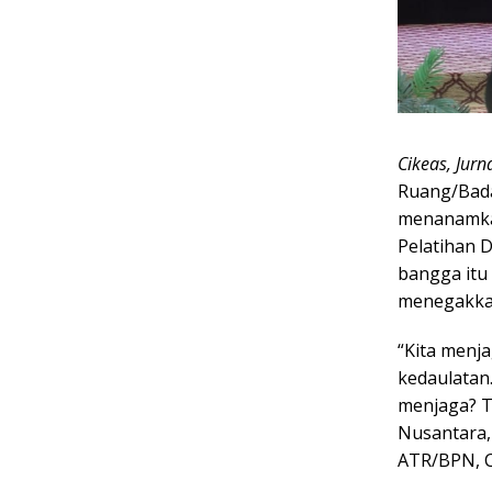
Cikeas, Jurn
Ruang/Bada
menanamka
Pelatihan 
bangga itu
menegakkan
“Kita menja
kedaulatan.
menjaga? Te
Nusantara
ATR/BPN, Ci