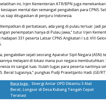
elatihan ini, Irjen Kementerian ATR/BPN juga menekankan
 kesiapan mental dan semangat pengabdian para CPNS. Se
us siap ditugaskan di penjuru Indonesia.
itempatkan di perbatasan, ada yang di pulau terluar. Jadi j
ngan penempatan hanya di Pulau Jawa,” tutur Irjen Kement
 hadapan 331 peserta Latsar CPNS Angkatan I s.d. VIII Gel
.
, pengabdian sejati seorang Aparatur Sipil Negara (ASN) t
iaannya melayani di lokasi mana pun negara membutuhkan. 
esia ini sangat luas. Itulah tugas para peserta nantinya se
. Berat tugasnya,” pungkas Pudji Prasetijanto Hadi. (GE/RT
Baca Juga :
Sinergi Antar OPD Dibantu 3 Alat
Berat, Longsor di Desa Kubang Tengah Cepat
Teratasi