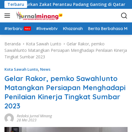
L
Bantu Salurkan Zakat Perantau Padang Ganting di Qatar
Terbaru
a
n
g
s
#terbaru
#livewebtv
Khazanah
Berita Berbahasa Mi
u
n
Beranda
Kota Sawah Lunto
Gelar Rakor, pemko
g
Sawahlunto Matangkan Persiapan Menghadapi Penilaian Kinerja
k
Tingkat Sumbar 2023
e
k
Kota Sawah Lunto
,
News
o
Gelar Rakor, pemko Sawahlunto
n
Matangkan Persiapan Menghadapi
t
e
Penilaian Kinerja Tingkat Sumbar
n
2023
Redaksi Jurnal Minang
28 Mei 2023