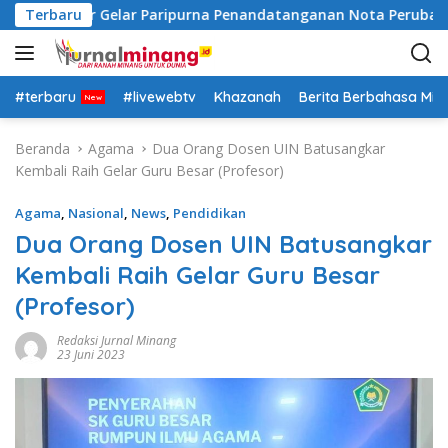
L
nah Datar Gelar Paripurna Penandatanganan Nota Perubahan
Terbaru
a
n
g
s
#terbaru
#livewebtv
Khazanah
Berita Berbahasa Mi
u
n
Beranda
Agama
Dua Orang Dosen UIN Batusangkar
g
Kembali Raih Gelar Guru Besar (Profesor)
k
e
Agama
,
Nasional
,
News
,
Pendidikan
k
Dua Orang Dosen UIN Batusangkar
o
Kembali Raih Gelar Guru Besar
n
t
(Profesor)
e
n
Redaksi Jurnal Minang
23 Juni 2023