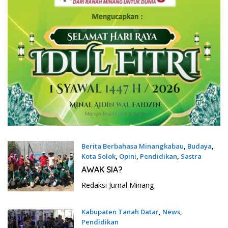
Berita Berbahasa Minangkabau
,
Budaya
,
Kota Solok
,
Opini
,
Pendidikan
,
Sastra
12 Juli 2026
AWAK SIA?
Redaksi Jurnal Minang
Kabupaten Tanah Datar
,
News
,
Pendidikan