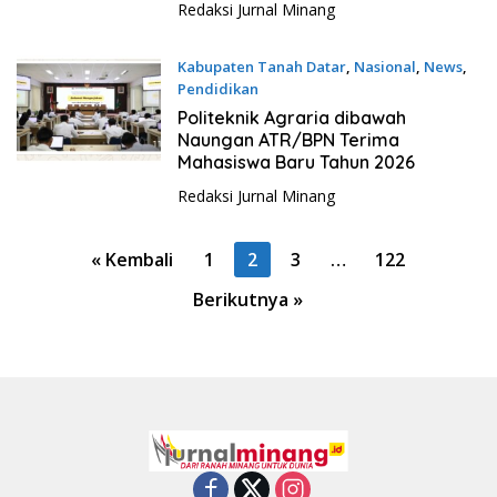
Redaksi Jurnal Minang
Kabupaten Tanah Datar
,
Nasional
,
News
,
Pendidikan
3 Juli 2026
Politeknik Agraria dibawah
Naungan ATR/BPN Terima
Mahasiswa Baru Tahun 2026
Redaksi Jurnal Minang
P
« Kembali
1
2
3
…
122
a
Berikutnya »
g
i
n
a
s
i