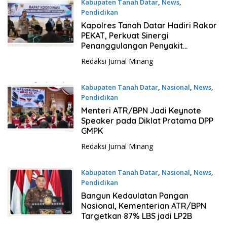
Kabupaten Tanah Datar
,
News
,
Pendidikan
3 Juli 2026
Kapolres Tanah Datar Hadiri Rakor
PEKAT, Perkuat Sinergi
Penanggulangan Penyakit
Masyarakat
Redaksi Jurnal Minang
Kabupaten Tanah Datar
,
Nasional
,
News
,
Pendidikan
3 Juli 2026
Menteri ATR/BPN Jadi Keynote
Speaker pada Diklat Pratama DPP
GMPK
Redaksi Jurnal Minang
Kabupaten Tanah Datar
,
Nasional
,
News
,
Pendidikan
3 Juli 2026
Bangun Kedaulatan Pangan
Nasional, Kementerian ATR/BPN
Targetkan 87% LBS jadi LP2B