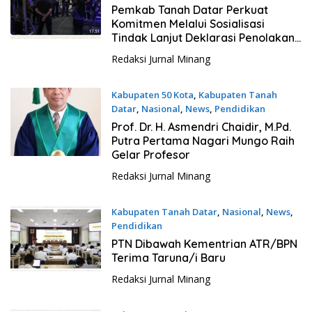
11 Juli 2026
Pemkab Tanah Datar Perkuat
Komitmen Melalui Sosialisasi
Tindak Lanjut Deklarasi Penolakan
LGBT
Redaksi Jurnal Minang
Kabupaten 50 Kota
,
Kabupaten Tanah
Datar
,
Nasional
,
News
,
Pendidikan
10 Juli 2026
Prof. Dr. H. Asmendri Chaidir, M.Pd.
Putra Pertama Nagari Mungo Raih
Gelar Profesor
Redaksi Jurnal Minang
Kabupaten Tanah Datar
,
Nasional
,
News
,
Pendidikan
8 Juli 2026
PTN Dibawah Kementrian ATR/BPN
Terima Taruna/i Baru
Redaksi Jurnal Minang