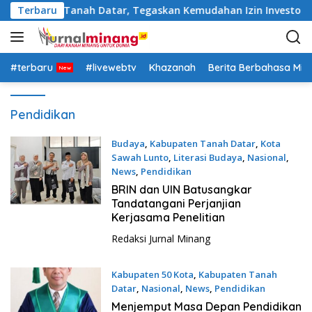
L
 Pemkab Tanah Datar, Tegaskan Kemudahan Izin Investor
Terbaru
a
n
g
s
#terbaru
#livewebtv
Khazanah
Berita Berbahasa Mi
u
n
Pendidikan
g
k
Budaya
,
Kabupaten Tanah Datar
,
Kota
e
Sawah Lunto
,
Literasi Budaya
,
Nasional
,
k
News
,
Pendidikan
o
14 Juli 2026
BRIN dan UIN Batusangkar
n
Tandatangani Perjanjian
t
Kerjasama Penelitian
e
n
Redaksi Jurnal Minang
Kabupaten 50 Kota
,
Kabupaten Tanah
Datar
,
Nasional
,
News
,
Pendidikan
13 Juli 2026
Menjemput Masa Depan Pendidikan