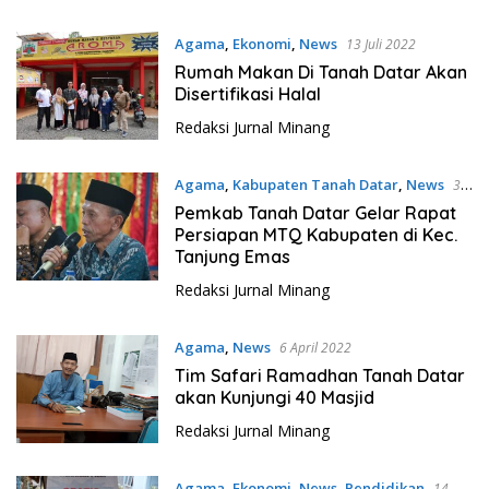
Agama
,
Ekonomi
,
News
13 Juli 2022
Rumah Makan Di Tanah Datar Akan
Disertifikasi Halal
Redaksi Jurnal Minang
Agama
,
Kabupaten Tanah Datar
,
News
3
Juni 2022
Pemkab Tanah Datar Gelar Rapat
Persiapan MTQ Kabupaten di Kec.
Tanjung Emas
Redaksi Jurnal Minang
Agama
,
News
6 April 2022
Tim Safari Ramadhan Tanah Datar
akan Kunjungi 40 Masjid
Redaksi Jurnal Minang
Agama
,
Ekonomi
,
News
,
Pendidikan
14