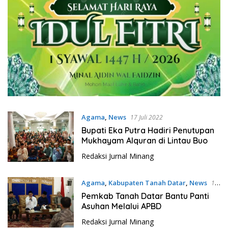
Agama
,
News
17 Juli 2022
Bupati Eka Putra Hadiri Penutupan
Mukhayam Alquran di Lintau Buo
Redaksi Jurnal Minang
Agama
,
Kabupaten Tanah Datar
,
News
16
Juli 2022
Pemkab Tanah Datar Bantu Panti
Asuhan Melalui APBD
Redaksi Jurnal Minang