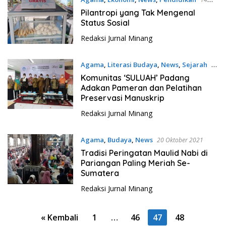
Februari 2022
Pilantropi yang Tak Mengenal
Status Sosial
Redaksi Jurnal Minang
Agama
,
Literasi Budaya
,
News
,
Sejarah
28
Oktober 2021
Komunitas ‘SULUAH’ Padang
Adakan Pameran dan Pelatihan
Preservasi Manuskrip
Redaksi Jurnal Minang
Agama
,
Budaya
,
News
20 Oktober 2021
Tradisi Peringatan Maulid Nabi di
Pariangan Paling Meriah Se-
Sumatera
Redaksi Jurnal Minang
P
« Kembali
1
…
46
47
48