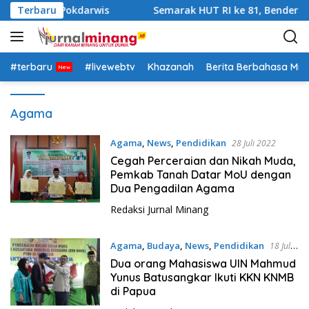
L
KM dan Pokdarwis
Terbaru
Semarak HUT RI ke 81, Bendera Raks
a
n
g
s
#terbaru
#livewebtv
Khazanah
Berita Berbahasa Mi
u
n
Agama
g
k
e
Agama
,
News
,
Pendidikan
28 Juli 2022
k
Cegah Perceraian dan Nikah Muda,
o
Pemkab Tanah Datar MoU dengan
Dua Pengadilan Agama
n
t
Redaksi Jurnal Minang
e
n
Agama
,
Budaya
,
News
,
Pendidikan
18 Juli
2022
Dua orang Mahasiswa UIN Mahmud
Yunus Batusangkar Ikuti KKN KNMB
di Papua