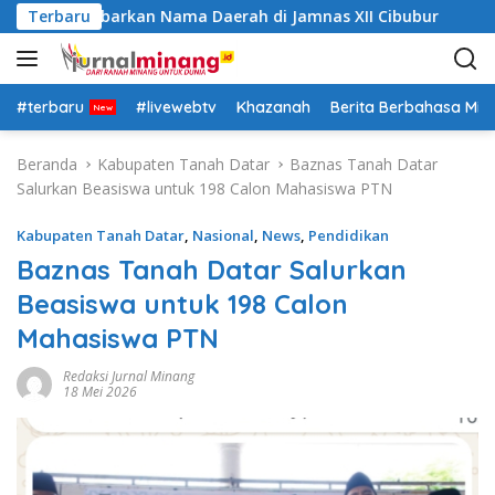
L
 Siap Kibarkan Nama Daerah di Jamnas XII Cibubur
Terbaru
Pa
a
n
g
s
#terbaru
#livewebtv
Khazanah
Berita Berbahasa Mi
u
n
Beranda
Kabupaten Tanah Datar
Baznas Tanah Datar
g
Salurkan Beasiswa untuk 198 Calon Mahasiswa PTN
k
e
Kabupaten Tanah Datar
,
Nasional
,
News
,
Pendidikan
k
Baznas Tanah Datar Salurkan
o
Beasiswa untuk 198 Calon
n
t
Mahasiswa PTN
e
n
Redaksi Jurnal Minang
18 Mei 2026