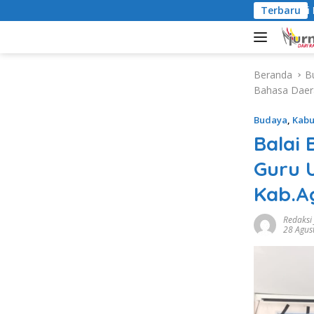
L
Bupati Eka Putr
Terbaru
a
n
g
s
Beranda
B
u
Bahasa Daer
n
g
Budaya
,
Kab
k
Balai 
e
k
Guru U
o
Kab.
n
t
Redaksi
e
28 Agus
n