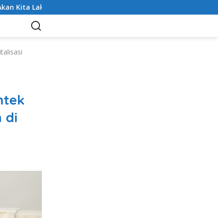
ta Laksanakan
DPRD Tanah Datar Gelar Paripurna Pen
alisasi
mtek
 di