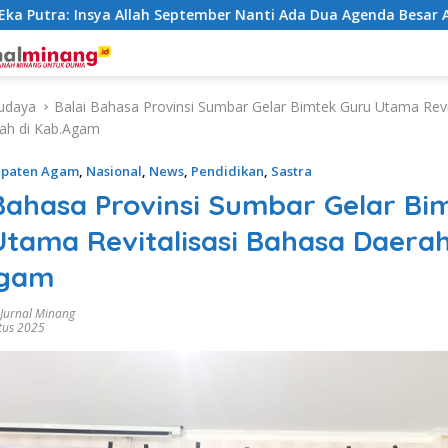
a: Insya Allah September Nanti Ada Dua Agenda Besar Akan Ki
udaya
Balai Bahasa Provinsi Sumbar Gelar Bimtek Guru Utama Revit
ah di Kab.Agam
upaten Agam
,
Nasional
,
News
,
Pendidikan
,
Sastra
Bahasa Provinsi Sumbar Gelar Bi
tama Revitalisasi Bahasa Daerah
Agam
 Jurnal Minang
tus 2025