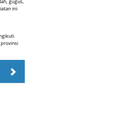
lah, gugus,
atan ini
ngikuti
 provinsi