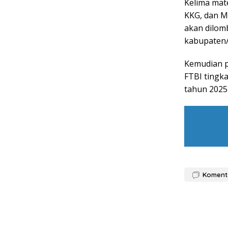
Kelima mat
KKG, dan MG
akan dilomb
kabupaten/
Kemudian p
FTBI tingka
tahun 2025
Koment