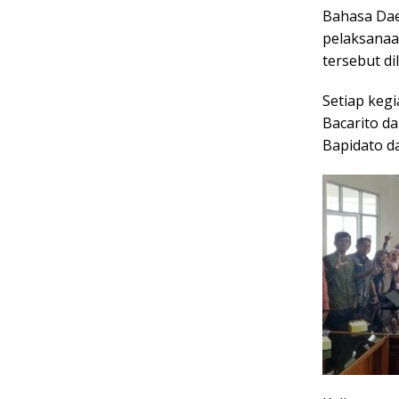
Bahasa Dae
pelaksanaa
tersebut di
Setiap keg
Bacarito d
Bapidato d