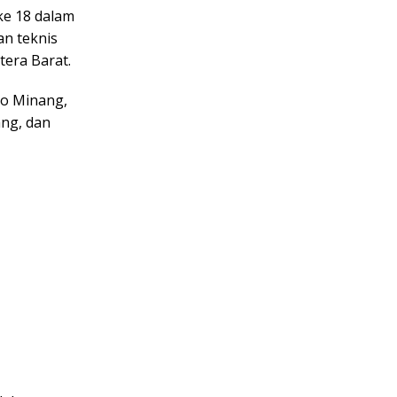
e 18 dalam
an teknis
tera Barat.
so Minang,
ng, dan