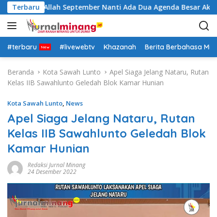
L
tra: Insya Allah September Nanti Ada Dua Agenda Besar Akan K
Terbaru
a
n
g
s
#terbaru
#livewebtv
Khazanah
Berita Berbahasa Mi
u
n
Beranda
Kota Sawah Lunto
Apel Siaga Jelang Nataru, Rutan
g
Kelas IIB Sawahlunto Geledah Blok Kamar Hunian
k
e
Kota Sawah Lunto
,
News
k
Apel Siaga Jelang Nataru, Rutan
o
Kelas IIB Sawahlunto Geledah Blok
n
t
Kamar Hunian
e
n
Redaksi Jurnal Minang
24 Desember 2022